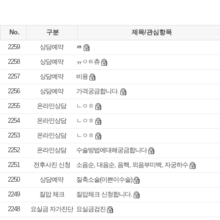
No.
구분
제목/관심항목
2259
상담예약
ㅀ
2258
상담예약
ㅠㅇㅌ츄
2257
상담예약
비용
2256
상담예약
가격궁금합니다.
2255
온라인상담
ㄴㅇㅎ
2254
온라인상담
ㄴㅇㅎ
2253
온라인상담
ㄴㅇㅎ
2252
온라인상담
수술방법에대해궁금합니다
2251
전후사진 신청
소음순, 대음순, 음핵, 외음부미백, 자궁하수
2250
상담예약
질축소술(이쁜이수술)
2249
질압 체크
질압체크 신청합니다.
2248
요실금 자가진단
요실금검진