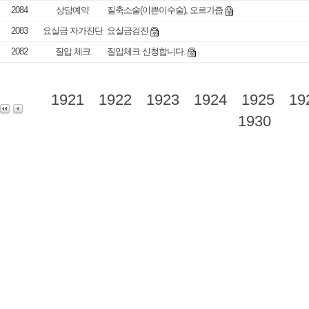
2084
상담예약
질축소술(이쁜이수술), 오르가즘
2083
요실금 자가진단
요실금검진
2082
질압 체크
질압체크 신청합니다.
1921
1922
1923
1924
1925
19
1930