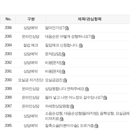
No.
구분
제목/관심항목
2096
상담예약
얼마인가요?
2095
온라인상담
대음순은 어떻게 성형하나요?
2094
질압 체크
질압체크 신청합니다.
2093
상담예약
문자[상담]
2092
상담예약
비용[문자]
2091
상담예약
비용[문자]
2090
요실금 자가진단
요실금검진
2089
온라인상담
상담원합니다 연락주세요
2088
온라인상담
필러 넣고 나면 어느정도 갈수있나요?
2087
온라인상담
자세한상담원함
소음순성형, 대음순성형(필러/지방), 음핵성형, 요실금레
2086
상담예약
이져치료
2085
상담예약
질축소술(이쁜이수술), 오르가즘