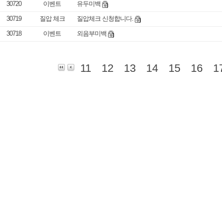
30720
이벤트
유두미백
30719
질압 체크
질압체크 신청합니다.
30718
이벤트
외음부미백
11
12
13
14
15
16
1