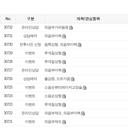
No.
구분
제목/관심항목
30732
온라인상담
외음부가려움증
30731
상담예약
외음부미백
30730
전후사진 신청
음핵성형, 외음부미백
30729
이벤트
루게질성형
30728
이벤트
루게질성형
30727
온라인상담
외음부미백
30726
상담예약
불감증, 오르가즘
30725
이벤트
소음순쁘띠레이저교정술
30724
이벤트
소음순성형
30723
이벤트
루게질성형
30722
온라인상담
외음부제모, 외음부미백
30721
이벤트
외음부제모