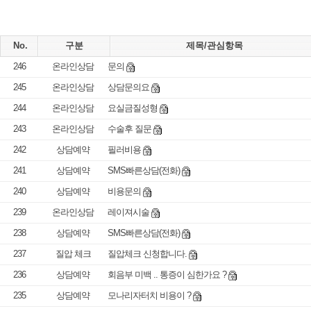
No.
구분
제목/관심항목
246
온라인상담
문의
245
온라인상담
상담문의요
244
온라인상담
요실금질성형
243
온라인상담
수술후 질문
242
상담예약
필러비용
241
상담예약
SMS빠른상담(전화)
240
상담예약
비용문의
239
온라인상담
레이져시술
238
상담예약
SMS빠른상담(전화)
237
질압 체크
질압체크 신청합니다.
236
상담예약
회음부 미백 .. 통증이 심한가요 ?
235
상담예약
모나리자터치 비용이 ?