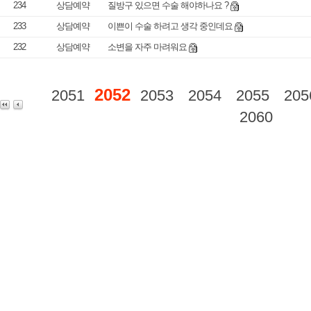
234
상담예약
질방구 있으면 수술 해야하나요 ?
233
상담예약
이쁜이 수술 하려고 생각 중인데요
232
상담예약
소변을 자주 마려워요
2052
2051
2053
2054
2055
205
2060