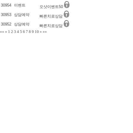
30954
이벤트
오샷이벤트50
30953
상담예약
빠른치료상담
30952
상담예약
빠른치료상담
««
«
1
2
3
4
5
6
7
8
9
10
»
»»