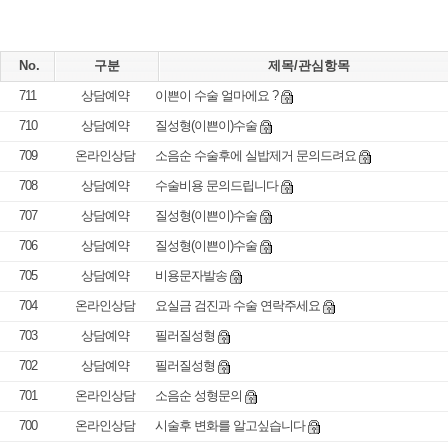
No.
구분
제목/관심항목
711
상담예약
이쁜이 수술 얼마에요 ?
710
상담예약
질성형(이쁜이)수술
709
온라인상담
소음순 수술후에 실밥제거 문의드려요
708
상담예약
수술비용 문의드립니다
707
상담예약
질성형(이쁜이)수술
706
상담예약
질성형(이쁜이)수술
705
상담예약
비용문자발송
704
온라인상담
요실금 검진과 수술 연락주세요
703
상담예약
필러질성형
702
상담예약
필러질성형
701
온라인상담
소음순 성형문의
700
온라인상담
시술후 변화를 알고싶습니다