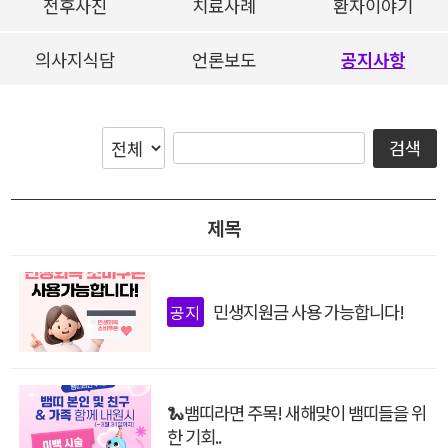
전후사진
치료사례
환자이야기
의사지식담
언론보도
공지사항
검색
제목
민생지원금 사용 가능합니다!
공지
🐍뱀띠라면 주목! 새해맞이 뱀띠들을 위
한 기회..